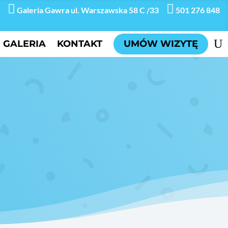


Galeria Gawra
ul. Warszawska 58 C /33
501 276 848
UMÓW WIZYTĘ
GALERIA
KONTAKT