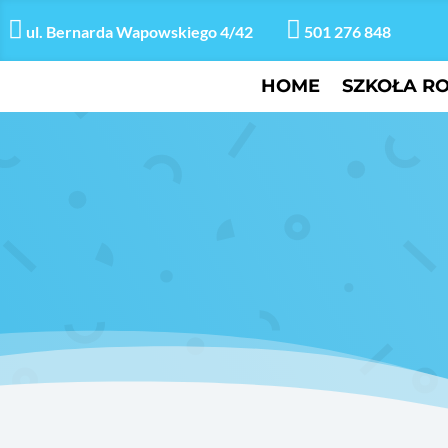


ul. Bernarda Wapowskiego 4/42
501 276 848
HOME
SZKOŁA R